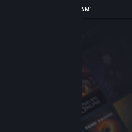
Logg inn
Butikk
Samfunn
Om
Kundestøtte
Bytt språk
Skaff deg Steam-appen på mobil
Vis skrivebordsversjon