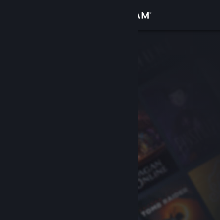
Logg inn
Butikk
Samfunn
Om
Kundestøtte
Bytt språk
Skaff deg Steam-appen på mobil
Vis skrivebordsversjon