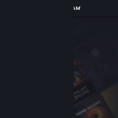
Logg inn
Butikk
Samfunn
Om
Kundestøtte
Bytt språk
Skaff deg Steam-appen på mobil
Vis skrivebordsversjon