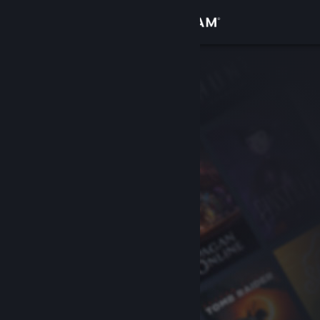
Logg inn
Butikk
Samfunn
Om
Kundestøtte
Bytt språk
Skaff deg Steam-appen på mobil
Vis skrivebordsversjon