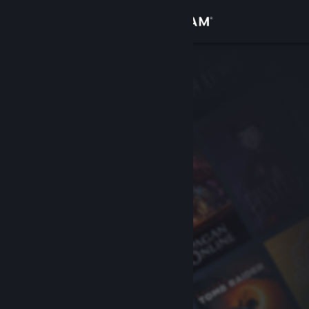
Logg inn
Butikk
Samfunn
Om
Kundestøtte
Bytt språk
Skaff deg Steam-appen på mobil
Vis skrivebordsversjon