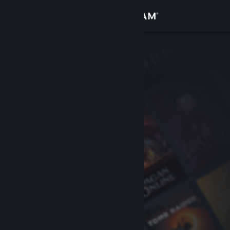
Logg inn
Butikk
Samfunn
Om
Kundestøtte
Bytt språk
Skaff deg Steam-appen på mobil
Vis skrivebordsversjon