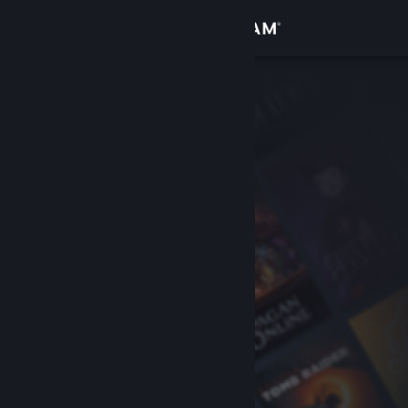
Logg inn
Butikk
Samfunn
Om
Kundestøtte
Bytt språk
Skaff deg Steam-appen på mobil
Vis skrivebordsversjon