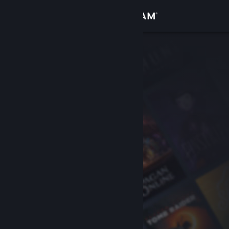
Logg inn
Butikk
Samfunn
Om
Kundestøtte
Bytt språk
Skaff deg Steam-appen på mobil
Vis skrivebordsversjon