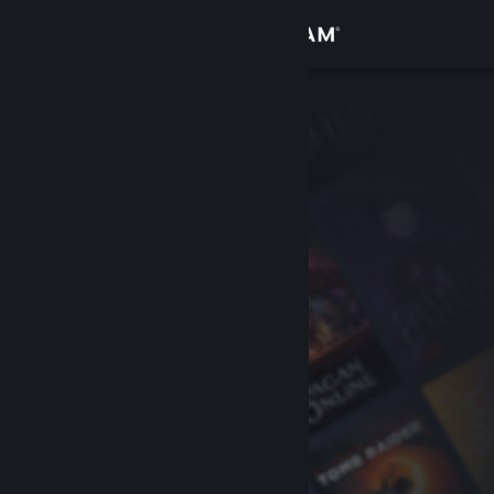
Logg inn
Butikk
Samfunn
Om
Kundestøtte
Bytt språk
Skaff deg Steam-appen på mobil
Vis skrivebordsversjon