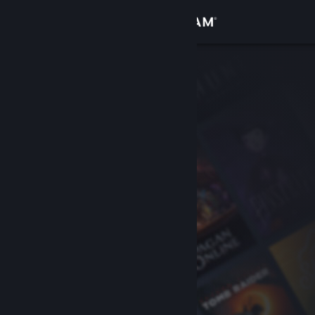
Logg inn
Butikk
Samfunn
Om
Kundestøtte
Bytt språk
Skaff deg Steam-appen på mobil
Vis skrivebordsversjon