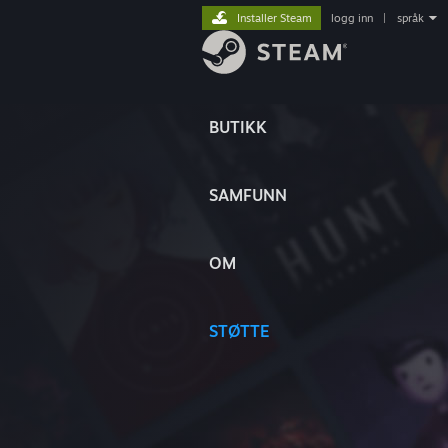
Installer Steam
logg inn
|
språk
BUTIKK
SAMFUNN
OM
STØTTE