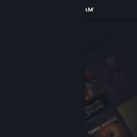
Logg inn
Butikk
Samfunn
Om
Kundestøtte
Bytt språk
Skaff deg Steam-appen på mobil
Vis skrivebordsversjon