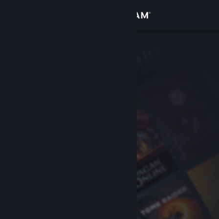
Logg inn
Butikk
Samfunn
Om
Kundestøtte
Bytt språk
Skaff deg Steam-appen på mobil
Vis skrivebordsversjon