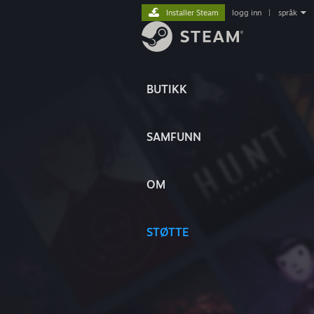
Installer Steam
logg inn
|
språk
BUTIKK
SAMFUNN
OM
STØTTE