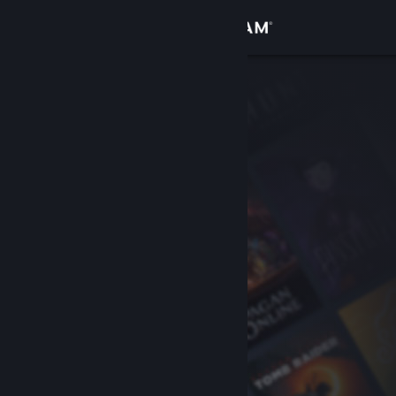
Logg inn
Butikk
Samfunn
Om
Kundestøtte
Bytt språk
Skaff deg Steam-appen på mobil
Vis skrivebordsversjon