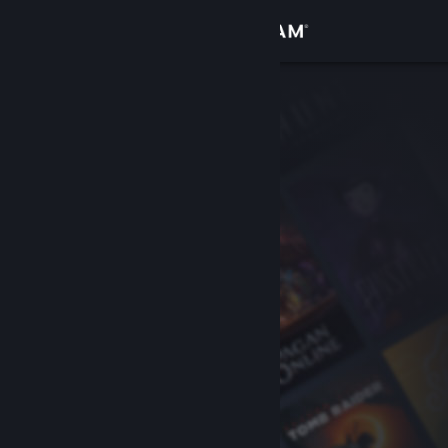
Logg inn
Butikk
Samfunn
Om
Kundestøtte
Bytt språk
Skaff deg Steam-appen på mobil
Vis skrivebordsversjon