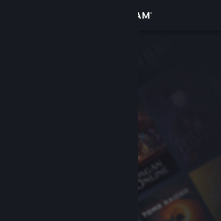
Logg inn
Butikk
Samfunn
Om
Kundestøtte
Bytt språk
Skaff deg Steam-appen på mobil
Vis skrivebordsversjon