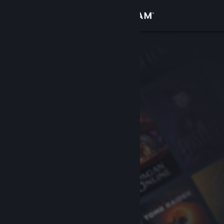
Logg inn
Butikk
Samfunn
Om
Kundestøtte
Bytt språk
Skaff deg Steam-appen på mobil
Vis skrivebordsversjon