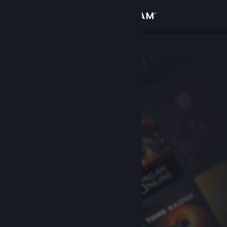
Logg inn
Butikk
Samfunn
Om
Kundestøtte
Bytt språk
Skaff deg Steam-appen på mobil
Vis skrivebordsversjon