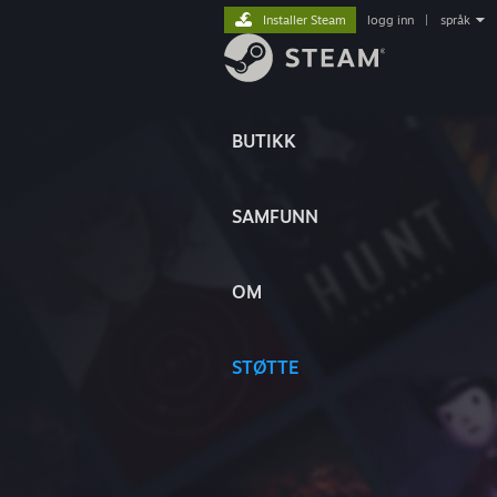
Installer Steam
logg inn
|
språk
BUTIKK
SAMFUNN
OM
STØTTE