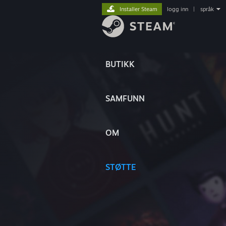
Installer Steam
logg inn
|
språk
BUTIKK
SAMFUNN
OM
STØTTE