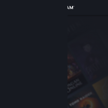
Logg inn
Butikk
Samfunn
Om
Kundestøtte
Bytt språk
Skaff deg Steam-appen på mobil
Vis skrivebordsversjon