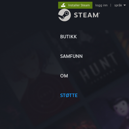
Installer Steam
logg inn
|
språk
BUTIKK
SAMFUNN
OM
STØTTE