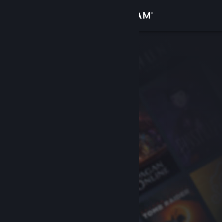
Logg inn
Butikk
Samfunn
Om
Kundestøtte
Bytt språk
Skaff deg Steam-appen på mobil
Vis skrivebordsversjon