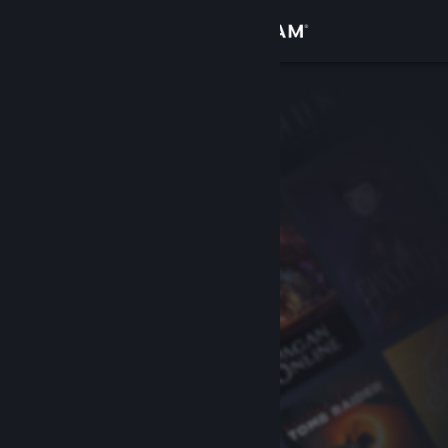
Logg inn
Butikk
Samfunn
Om
Kundestøtte
Bytt språk
Skaff deg Steam-appen på mobil
Vis skrivebordsversjon