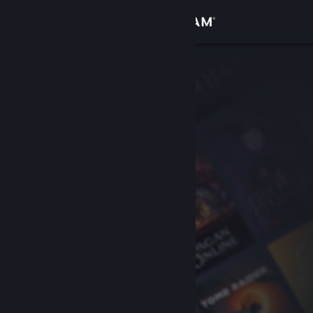
Logg inn
Butikk
Samfunn
Om
Kundestøtte
Bytt språk
Skaff deg Steam-appen på mobil
Vis skrivebordsversjon