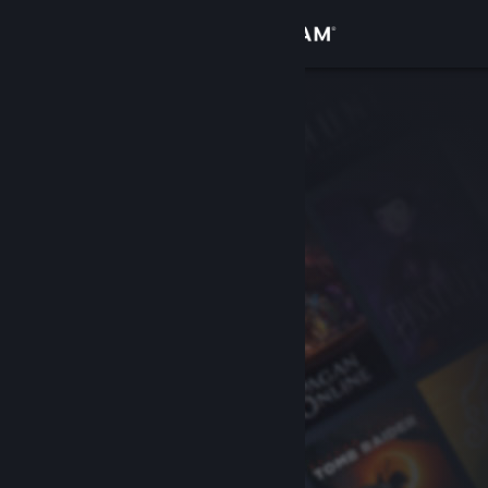
Logg inn
Butikk
Samfunn
Om
Kundestøtte
Bytt språk
Skaff deg Steam-appen på mobil
Vis skrivebordsversjon