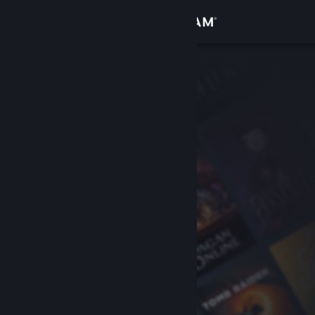
Logg inn
Butikk
Samfunn
Om
Kundestøtte
Bytt språk
Skaff deg Steam-appen på mobil
Vis skrivebordsversjon