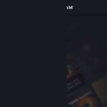
Logg inn
Butikk
Samfunn
Om
Kundestøtte
Bytt språk
Skaff deg Steam-appen på mobil
Vis skrivebordsversjon