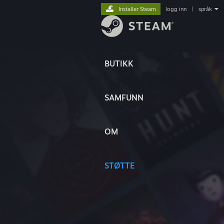
Installer Steam
logg inn
|
språk
BUTIKK
SAMFUNN
OM
STØTTE