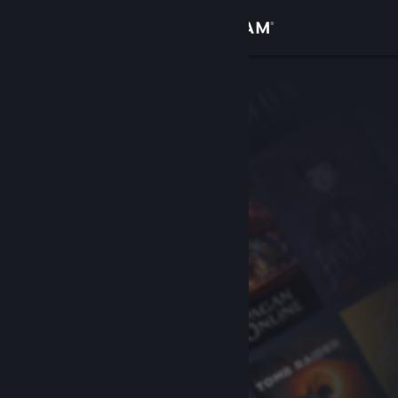
Logg inn
Butikk
Samfunn
Om
Kundestøtte
Bytt språk
Skaff deg Steam-appen på mobil
Vis skrivebordsversjon