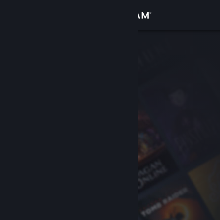
Logg inn
Butikk
Samfunn
Om
Kundestøtte
Bytt språk
Skaff deg Steam-appen på mobil
Vis skrivebordsversjon