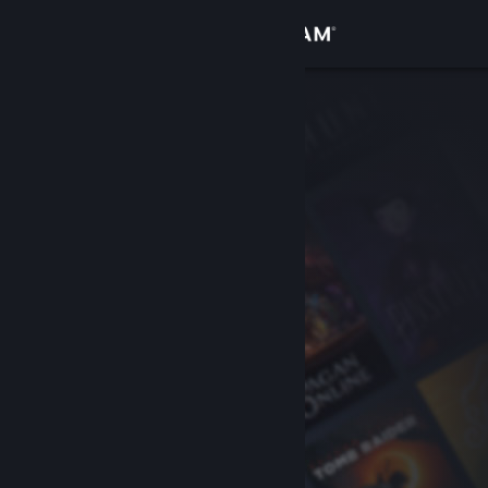
Logg inn
Butikk
Samfunn
Om
Kundestøtte
Bytt språk
Skaff deg Steam-appen på mobil
Vis skrivebordsversjon