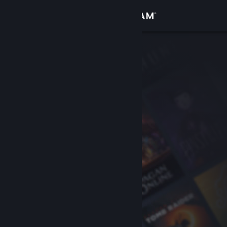
Logg inn
Butikk
Samfunn
Om
Kundestøtte
Bytt språk
Skaff deg Steam-appen på mobil
Vis skrivebordsversjon