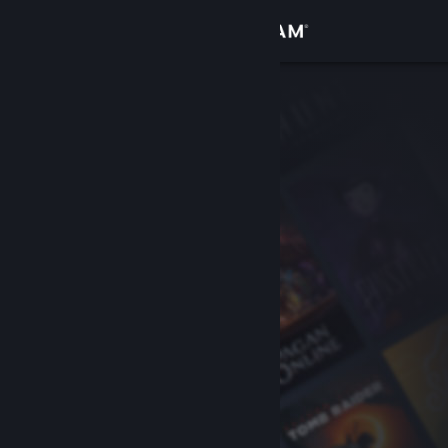
Logg inn
Butikk
Samfunn
Om
Kundestøtte
Bytt språk
Skaff deg Steam-appen på mobil
Vis skrivebordsversjon