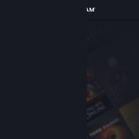
Logg inn
Butikk
Samfunn
Om
Kundestøtte
Bytt språk
Skaff deg Steam-appen på mobil
Vis skrivebordsversjon