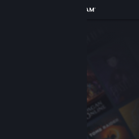
Logg inn
Butikk
Samfunn
Om
Kundestøtte
Bytt språk
Skaff deg Steam-appen på mobil
Vis skrivebordsversjon