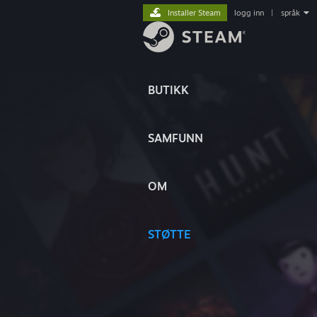
Installer Steam
logg inn
|
språk
BUTIKK
SAMFUNN
OM
STØTTE