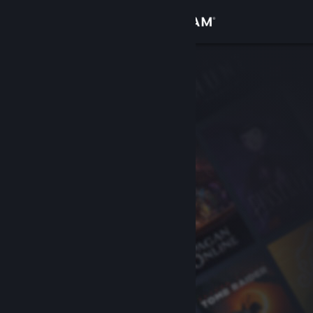
Logg inn
Butikk
Samfunn
Om
Kundestøtte
Bytt språk
Skaff deg Steam-appen på mobil
Vis skrivebordsversjon