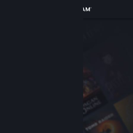
Logg inn
Butikk
Samfunn
Om
Kundestøtte
Bytt språk
Skaff deg Steam-appen på mobil
Vis skrivebordsversjon