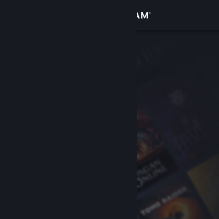
Logg inn
Butikk
Samfunn
Om
Kundestøtte
Bytt språk
Skaff deg Steam-appen på mobil
Vis skrivebordsversjon