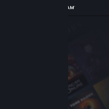
Logg inn
Butikk
Samfunn
Om
Kundestøtte
Bytt språk
Skaff deg Steam-appen på mobil
Vis skrivebordsversjon