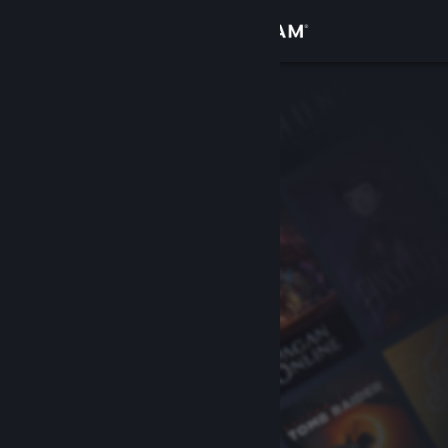
Logg inn
Butikk
Samfunn
Om
Kundestøtte
Bytt språk
Skaff deg Steam-appen på mobil
Vis skrivebordsversjon