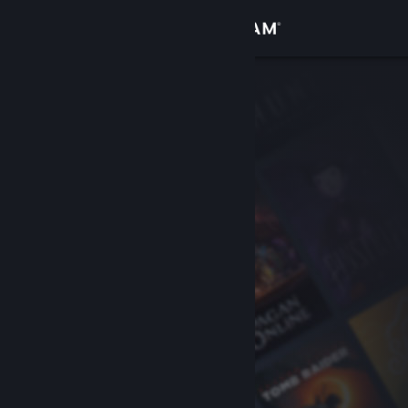
Logg inn
Butikk
Samfunn
Om
Kundestøtte
Bytt språk
Skaff deg Steam-appen på mobil
Vis skrivebordsversjon