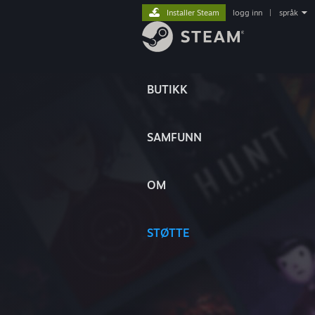
Installer Steam
logg inn
|
språk
BUTIKK
SAMFUNN
OM
STØTTE