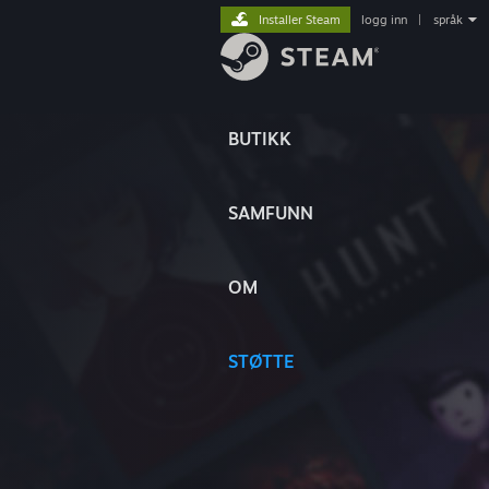
Installer Steam
logg inn
|
språk
BUTIKK
SAMFUNN
OM
STØTTE