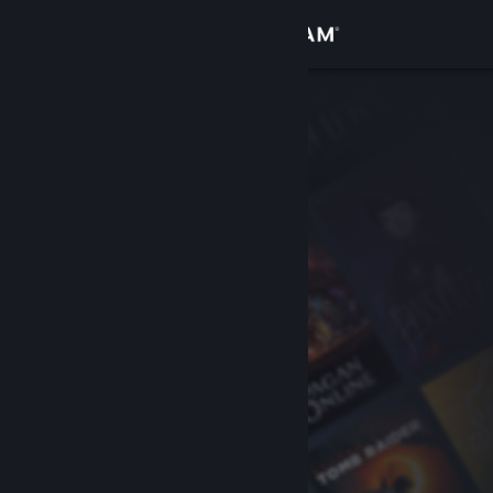
Logg inn
Butikk
Samfunn
Om
Kundestøtte
Bytt språk
Skaff deg Steam-appen på mobil
Vis skrivebordsversjon