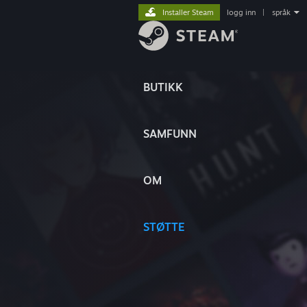
Installer Steam
logg inn
|
språk
BUTIKK
SAMFUNN
OM
STØTTE