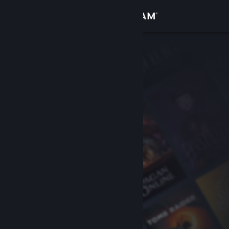
Logg inn
Butikk
Samfunn
Om
Kundestøtte
Bytt språk
Skaff deg Steam-appen på mobil
Vis skrivebordsversjon