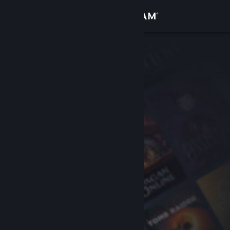
Logg inn
Butikk
Samfunn
Om
Kundestøtte
Bytt språk
Skaff deg Steam-appen på mobil
Vis skrivebordsversjon